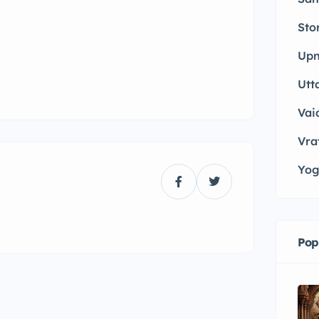
Sto
Upn
Utt
Vai
Vrat
Yog
Pop