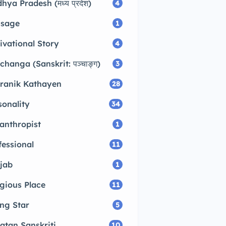
hya Pradesh (मध्य प्रदेश)
4
sage
1
ivational Story
4
changa (Sanskrit: पञ्चाङ्ग)
3
ranik Kathayen
28
sonality
34
lanthropist
1
fessional
11
jab
1
igious Place
11
ing Star
5
atan Sanskriti
10