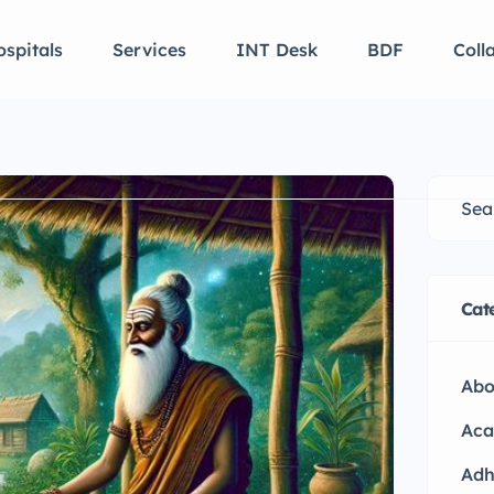
spitals
Services
INT Desk
BDF
Coll
Cat
Abo
Aca
Adh