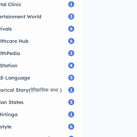
tal Clinic
1
ertainment World
3
tivals
6
lthcare Hub
6
lthPedia
2
 Station
4
di Language
5
torical Story(ऐतिहासिक कथा )
1
ian States
5
tirlinga
1
style
6