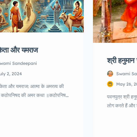
केता और यमराज
श्री हनुमान
wami Sandeepani
uly 2, 2024
Swami Sa
May 26, 
ेता और यमराज: आत्मा के अमरत्व की
 कठोपनिषद की अमर कथा ॥कठोपनिषद
पवनपुत्र श्री ह
र्म के एक महत्वपूर्ण उपनिषद है, जिसमें
लोग करते हैं और
ा और यमराज के बीच संवाद के माध्यम से
भी करते हैं, पर 
मोक्ष, और जीवन-मृत्यु के रहस्यों पर विचार
कहाँ और कैसे हु
या है। यह कथा नचिकेता की कहानी से
लोगों को होगी।ब