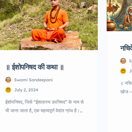
नचि
S
॥ ईशोपनिषद की कथा ॥
J
Swami Sandeepani
॥ नचिक
July 2, 2024
खोज –
हिंदू ध
ईशोपनिषद, जिसे “ईशावास्य उपनिषद” के नाम से
नचिकेत
भी जाना जाता है, एक महत्वपूर्ण वेदांत ग्रंथ है।
आत्मा, 
यह उपनिषद यजुर्वेद के शुक्ल शाखा का हिस्सा है
किया ग
और इसमें 18 मंत्र हैं जो संपूर्ण ब्रह्मांड में