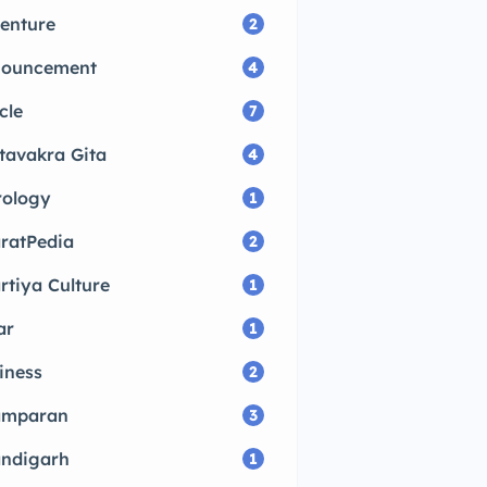
enture
2
ouncement
4
cle
7
tavakra Gita
4
rology
1
ratPedia
2
rtiya Culture
1
ar
1
iness
2
amparan
3
ndigarh
1