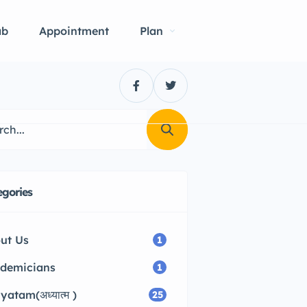
ab
Appointment
Plan
egories
ut Us
1
demicians
1
yatam(अध्यात्म )
25