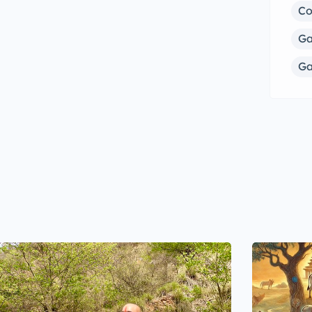
C
Ga
Ga