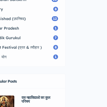
ry
8
ishad (उपनिषद)
12
ar Pradesh
1
dik Gurukul
7
 Festival (व्रत & त्यौहार )
8
 योग
1
ular Posts
दस महाविद्याओ का कुल
परिचय