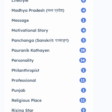
Lifestyle
6
Madhya Pradesh (मध्य प्रदेश)
4
Message
1
Motivational Story
4
Panchanga (Sanskrit: पञ्चाङ्ग)
3
Pauranik Kathayen
28
Personality
34
Philanthropist
1
Professional
11
Punjab
1
Religious Place
11
Rising Star
5