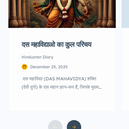
दस महाविद्याओ का कुल परिचय
Hindustan Diary
December 25, 2025
दस महाविद्या (DAS MAHAVIDYA) शक्ति
(देवी दुर्गा) के दस महान ज्ञान-रूप हैं, जिनके मुख्य
रूप से दो कुल (श्रेणियाँ) माने जाते हैं: श्रीकुल
(सौम्य) और कालीकुल (उग्र), जिनमें क्रमशः
त्रिपुरसुंदरी (षोडशी), भुवनेश्वरी, मातंगी और
कमला (श्रीकुल) तथा काली, छिन्नमस्ता, धूमावती
और बगलामुखी (कालीकुल) शामिल हैं, जबकि तारा