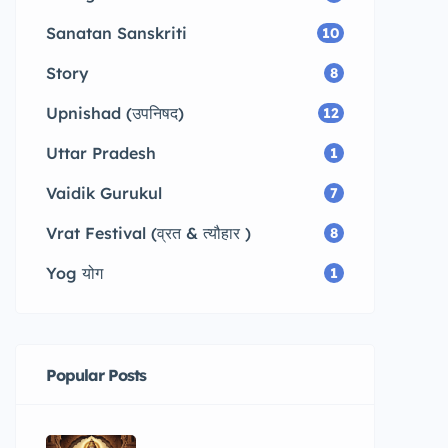
Sanatan Sanskriti
10
Story
8
Upnishad (उपनिषद)
12
Uttar Pradesh
1
Vaidik Gurukul
7
Vrat Festival (व्रत & त्यौहार )
8
Yog योग
1
Popular Posts