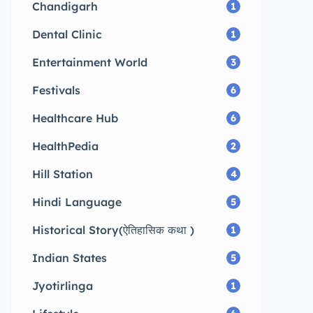
Chandigarh
1
Dental Clinic
1
Entertainment World
3
Festivals
6
Healthcare Hub
6
HealthPedia
2
Hill Station
4
Hindi Language
5
Historical Story(ऐतिहासिक कथा )
1
Indian States
5
Jyotirlinga
1