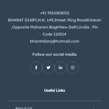
+91 9310363002
BHARAT DIARY,H.N. 149,Street: Ring RoadKilokari
,Opposite Maharani BaghNew Delhi,India . Pin
Code 110014
bharatdiary@hotmail.com
Follow our social media
Useful Links
About Us