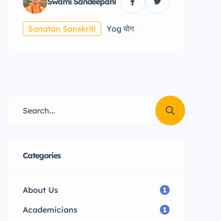
Swami Sandeepani
Sanatan Sanskriti
Yog योग
Categories
About Us
1
Academicians
1