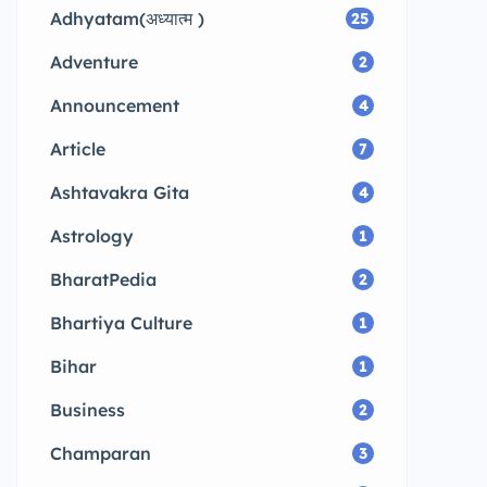
Adhyatam(अध्यात्म )
25
Adventure
2
Announcement
4
Article
7
Ashtavakra Gita
4
Astrology
1
BharatPedia
2
Bhartiya Culture
1
Bihar
1
Business
2
Champaran
3