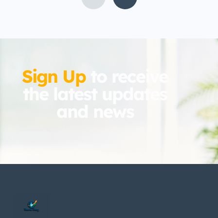
और भैरवी को दोनों कुलों में माना जाता […]
Sign Up
to receive
the latest updates
and news